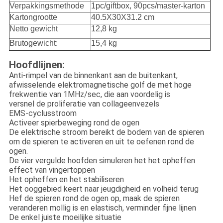
Verpakkingsmethode
1pc/giftbox, 90pcs/master-karton
Kartongrootte
40.5X30X31.2 cm
Netto gewicht
12,8 kg
Brutogewicht:
15,4 kg
Hoofdlijnen:
Anti-rimpel van de binnenkant aan de buitenkant,
afwisselende elektromagnetische golf de met hoge
frekwentie van 1MHz/sec, die aan voordelig is
versnel de proliferatie van collageenvezels
EMS-cyclusstroom
Activeer spierbeweging rond de ogen
De elektrische stroom bereikt de bodem van de spieren
om de spieren te activeren en uit te oefenen rond de
ogen.
De vier vergulde hoofden simuleren het het opheffen
effect van vingertoppen
Het opheffen en het stabiliseren
Het ooggebied keert naar jeugdigheid en volheid terug
Hef de spieren rond de ogen op, maak de spieren
veranderen mollig is en elastisch, verminder fijne lijnen
De enkel juiste moeilijke situatie