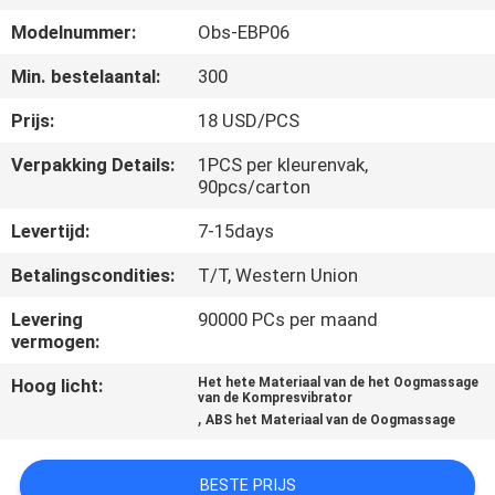
CONTACTEER
Modelnummer:
Obs-EBP06
ONS
Min. bestelaantal:
300
VERZOEK
Prijs:
18 USD/PCS
OM
Verpakking Details:
1PCS per kleurenvak,
90pcs/carton
EEN
CITAAT
Levertijd:
7-15days
Betalingscondities:
T/T, Western Union
SITEMAP
Levering
90000 PCs per maand
vermogen:
PRIVACY
Hoog licht:
Het hete Materiaal van de het Oogmassage
van de Kompresvibrator
POLICY
,
ABS het Materiaal van de Oogmassage
BESTE PRIJS