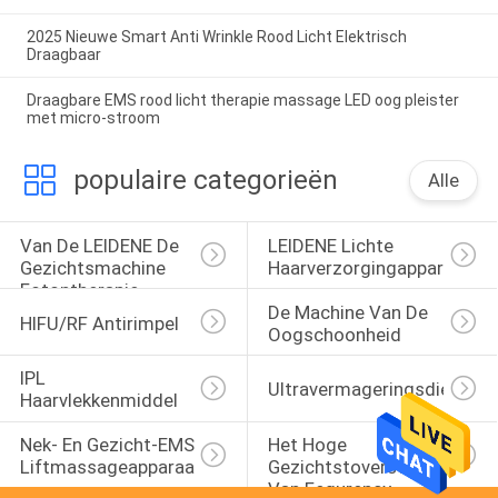
2025 Nieuwe Smart Anti Wrinkle Rood Licht Elektrisch
Draagbaar
Draagbare EMS rood licht therapie massage LED oog pleister
met micro-stroom
populaire categorieën
Alle
Van De LEIDENE De 
LEIDENE Lichte 
Gezichtsmachine 
Haarverzorgingapparaten
Fotontherapie
De Machine Van De 
HIFU/RF Antirimpel
Oogschoonheid
IPL 
Ultravermageringsdieetapp
Haarvlekkenmiddel
Nek- En Gezicht-EMS-
Het Hoge 
Liftmassageapparaat
Gezichtstoverstokje 
Van Fequrency