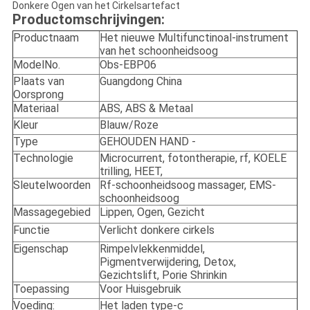
Donkere Ogen van het Cirkelsartefact
Productomschrijvingen:
Productnaam
Het nieuwe Multifunctinoal-instrument
van het schoonheidsoog
ModelNo.
Obs-EBP06
Plaats van
Guangdong China
Oorsprong
Materiaal
ABS, ABS & Metaal
Kleur
Blauw/Roze
Type
GEHOUDEN HAND -
Technologie
Microcurrent, fotontherapie, rf, KOELE
trilling, HEET,
Sleutelwoorden
Rf-schoonheidsoog massager, EMS-
schoonheidsoog
Massagegebied
Lippen, Ogen, Gezicht
Functie
Verlicht donkere cirkels
Eigenschap
Rimpelvlekkenmiddel,
Pigmentverwijdering, Detox,
Gezichtslift, Porie Shrinkin
Toepassing
Voor Huisgebruik
Voeding:
Het laden type-c