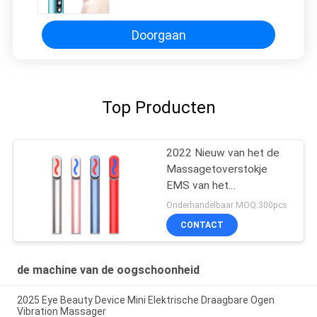
Oogmassage aan de Donkere
Ogen van het Cirkelsartefact
Doorgaan
Top Producten
2022 Nieuw van het de
Massagetoverstokje
EMS van het
Schoonheidsverzorgingoog
Onderhandelbaar MOQ:300pcs
Anti de Rimpeloog
CONTACT
Massager met
Hittecompressie,
Gezichtsmassager, de
de machine van de oogschoonheid
Schoonheid van Rf EMS
2025 Eye Beauty Device Mini Elektrische Draagbare Ogen
Vibration Massager