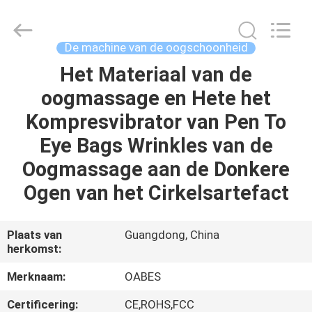
Oabes
Technology
Co.,
Ltd..
All
De machine van de oogschoonheid
Rights
Reserved.
Developed
Het Materiaal van de
HUIS
by
ECER
oogmassage en Hete het
PRODUCTEN
Kompresvibrator van Pen To
Eye Bags Wrinkles van de
ONGEVEER
Oogmassage aan de Donkere
ONS
Ogen van het Cirkelsartefact
FABRIEKSREIS
Plaats van
Guangdong, China
herkomst:
KWALITEITSCONTROLE
Merknaam:
OABES
Certificering:
CE,ROHS,FCC