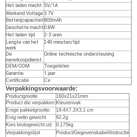
Het laden macht
5V/1A
Werkend Voltage
3.7V
Batterijcapaciteit
800mAh
Geschatte macht
0.8W
Het laden tijd
2-3 uren
Lengte van het
240 minuten/tijd
werk
De
Online technische ondersteuning
naverkoopdienst
OEM/ODM:
Toegelaten
Garantie
1 jaar
Certificatie
Ce
Verpakkingsvoorwaarde:
Productgrootte
160x21x21mm
Product die verpakken:
Kleurenvak
Enige pakketgrootte:
19.4X7.3X3.1 cm
Enig netto gewicht
92.2g
Kies brutogewicht uit:
0.175kg
Verpakkingslijst
Product/Gegevenskabel/Instructie