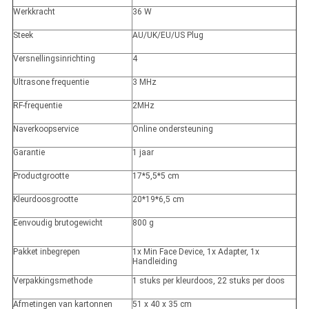
Werkkracht
36 W
Steek
AU/UK/EU/US Plug
Versnellingsinrichting
4
Ultrasone frequentie
3 MHz
RF-frequentie
2MHz
Naverkoopservice
Online ondersteuning
Garantie
1 jaar
Productgrootte
17*5,5*5 cm
Kleurdoosgrootte
20*19*6,5 cm
Eenvoudig brutogewicht
800 g
Pakket inbegrepen
1x Min Face Device, 1x Adapter, 1x
Handleiding
Verpakkingsmethode
1 stuks per kleurdoos, 22 stuks per doos
Afmetingen van kartonnen
51 x 40 x 35 cm