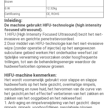
dozen
G.W.
12.32kg
Certificering
CE, ROHS
Inleiding:
De machine gebruikt HIFU-technologie (high intensity
focused ultrasound).
1.HIFU (High Intensity Focused Ultrasound) bezit het niet-
invasieve en gerichte penetratievoordeel.
2.Door middel van HIFU-technologie kan het niet-invasieve
wijze (zonder operatie of injectie) op het aangewezen
subcutane gebied werken.Het onderhuidse weefsel zal
tijdelijke verwarming veroorzaken onder hoogfrequente
trillingen, tot aan de behandelingsenergie waardoor de
huidweefselcellen opnieuw groeien.
HIFU-machine kenmerken:
Het wordt voornamelijk gebruikt voor slappe en slappe
huidweefsels op het hele gezicht, overmatige rimpels,
veroudering en ruwe huid, het hervormen van de curve van
het gezicht,en het effectief verbeteren van het zakken en
zakken van het ooggebied en het nekweefsel.
1. Anti-aging en rimpelverwijdering van het gezicht: diepe
rimpels, rimpels, voorhoofdlijnen, nasolabiale plooien,