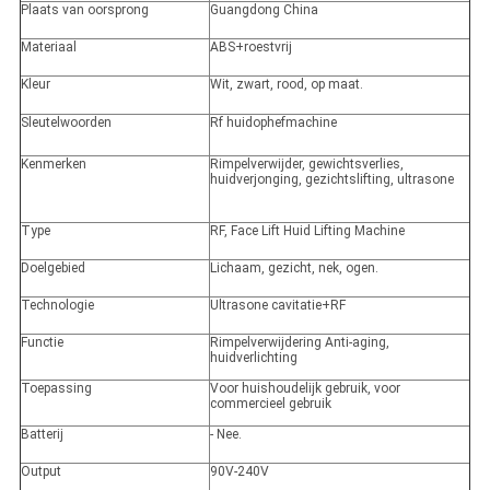
Plaats van oorsprong
Guangdong China
Materiaal
ABS+roestvrij
Kleur
Wit, zwart, rood, op maat.
Sleutelwoorden
Rf huidophefmachine
Kenmerken
Rimpelverwijder, gewichtsverlies,
huidverjonging, gezichtslifting, ultrasone
Type
RF, Face Lift Huid Lifting Machine
Doelgebied
Lichaam, gezicht, nek, ogen.
Technologie
Ultrasone cavitatie+RF
Functie
Rimpelverwijdering Anti-aging,
huidverlichting
Toepassing
Voor huishoudelijk gebruik, voor
commercieel gebruik
Batterij
- Nee.
Output
90V-240V