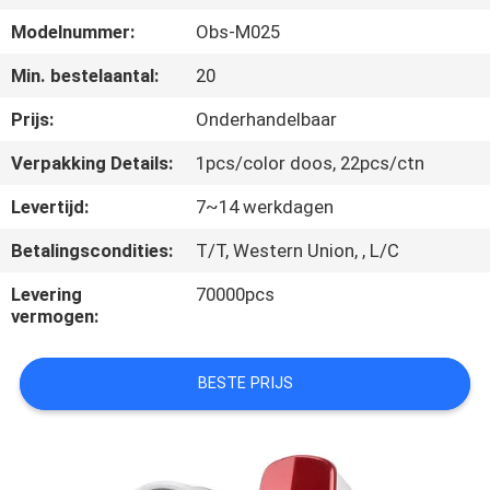
CONTACTEER
Modelnummer:
Obs-M025
ONS
Min. bestelaantal:
20
VERZOEK
Prijs:
Onderhandelbaar
OM
Verpakking Details:
1pcs/color doos, 22pcs/ctn
EEN
Levertijd:
7~14 werkdagen
CITAAT
Betalingscondities:
T/T, Western Union, , L/C
SITEMAP
Levering
70000pcs
vermogen:
PRIVACY
BESTE PRIJS
POLICY