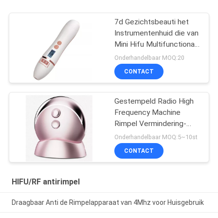
7d Gezichtsbeauti het
Instrumentenhuid die van
Mini Hifu Multifunctional
Ultrasonic Focused
Onderhandelbaar MOQ:20
Gezichtsmassager
CONTACT
aanhalen
Gestempeld Radio High
Frequency Machine
Rimpel Vermindering-
Huidverstrakking EMS
Onderhandelbaar MOQ:5~10st
Multifunctioneel
CONTACT
huishoudelijk
schoonheidsapparaat
HIFU/RF antirimpel
Draagbaar Anti de Rimpelapparaat van 4Mhz voor Huisgebruik