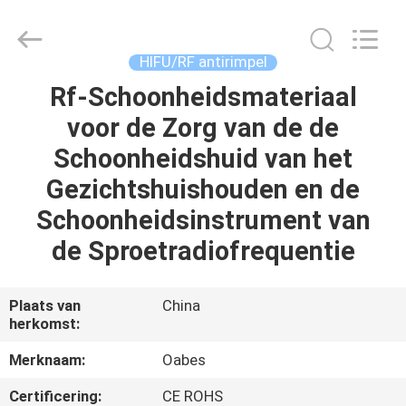
Device
Supplier.
Copyright
©
2021
HIFU/RF antirimpel
-
2025
Zhuhai
Rf-Schoonheidsmateriaal
HUIS
Oabes
Technology
voor de Zorg van de de
Co.,
Ltd..
All
PRODUCTEN
Schoonheidshuid van het
Rights
Reserved.
Developed
Gezichtshuishouden en de
by
ECER
ONGEVEER
Schoonheidsinstrument van
ONS
de Sproetradiofrequentie
FABRIEKSREIS
Plaats van
China
herkomst:
KWALITEITSCONTROLE
Merknaam:
Oabes
Certificering:
CE ROHS