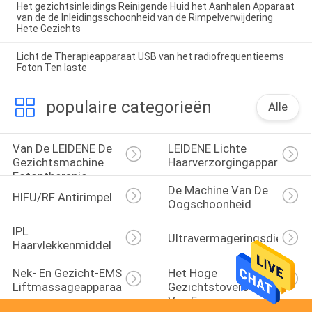
Het gezichtsinleidings Reinigende Huid het Aanhalen Apparaat
van de de Inleidingsschoonheid van de Rimpelverwijdering
Hete Gezichts
Licht de Therapieapparaat USB van het radiofrequentieems
Foton Ten laste
populaire categorieën
Alle
Van De LEIDENE De 
LEIDENE Lichte 
Gezichtsmachine 
Haarverzorgingapparaten
Fotontherapie
De Machine Van De 
HIFU/RF Antirimpel
Oogschoonheid
IPL 
Ultravermageringsdieetapp
Haarvlekkenmiddel
Nek- En Gezicht-EMS-
Het Hoge 
Liftmassageapparaat
Gezichtstoverstokje 
Van Fequrency