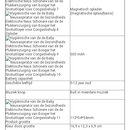
Magnetisch opladen
(magnetische oplaadbasis)
Oplader
500 mAh
Batterij capaciteit
Geschikte leeftijd
0-12 jaar oud
Muziek knop
Bult in meerdere muziek
112*54*54mm
Product grootte
Kleur doos grootte
16,9 x 12,3 x 6,9 cm