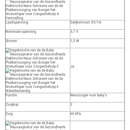
Versnelling
Laadspanning
Gelijkstroom 5V/1A
Nominale spanning
3,7 V
Stroom
1,5 W
Ja
Waterbestendig
Functie
Neuszuiger voor baby's
Zuigkop
3
Zuig
65 kPa