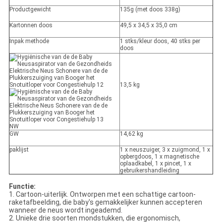
Productgewicht
135g (met doos 338g)
Kartonnen doos
49,5 x 34,5 x 35,0 cm
Inpak methode
1 stks/kleur doos, 40 stks per
doos
13,5 kg
NW
GW
14,62 kg
paklijst
1 x neuszuiger, 3 x zuigmond, 1 x
opbergdoos, 1 x magnetische
oplaadkabel, 1 x pincet, 1 x
gebruikershandleiding
Functie:
1. Cartoon-uiterlijk. Ontworpen met een schattige cartoon-
raketafbeelding, die baby's gemakkelijker kunnen accepteren
wanneer de neus wordt ingeademd.
2. Unieke drie soorten mondstukken, die ergonomisch,