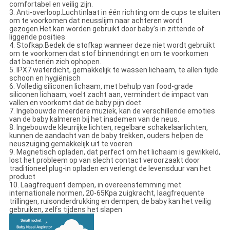
comfortabel en veilig zijn.
3. Anti-overloop.Luchtinlaat in één richting om de cups te sluiten
om te voorkomen dat neusslijm naar achteren wordt
gezogen.Het kan worden gebruikt door baby's in zittende of
liggende posities
4. Stofkap.Bedek de stofkap wanneer deze niet wordt gebruikt
om te voorkomen dat stof binnendringt en om te voorkomen
dat bacteriën zich ophopen.
5. IPX7 waterdicht, gemakkelijk te wassen lichaam, te allen tijde
schoon en hygiënisch
6. Volledig siliconen lichaam, met behulp van food-grade
siliconen lichaam, voelt zacht aan, vermindert de impact van
vallen en voorkomt dat de baby pijn doet
7. Ingebouwde meerdere muziek, kan de verschillende emoties
van de baby kalmeren bij het inademen van de neus.
8. Ingebouwde kleurrijke lichten, regelbare schakelaarlichten,
kunnen de aandacht van de baby trekken, ouders helpen de
neuszuiging gemakkelijk uit te voeren
9. Magnetisch opladen, dat perfect om het lichaam is gewikkeld,
lost het probleem op van slecht contact veroorzaakt door
traditioneel plug-in opladen en verlengt de levensduur van het
product
10. Laagfrequent dempen, in overeenstemming met
internationale normen, 20-65Kpa zuigkracht, laagfrequente
trillingen, ruisonderdrukking en dempen, de baby kan het veilig
gebruiken, zelfs tijdens het slapen