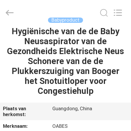
Technology
Co.,
Ltd..
All
Rights
Babyproduct
Reserved.
Developed
Hygiënische van de de Baby
HUIS
by
ECER
Neusaspirator van de
PRODUCTEN
Gezondheids Elektrische Neus
Schonere van de de
ONGEVEER
Plukkerszuiging van Booger
ONS
het Snotuitloper voor
Congestiehulp
FABRIEKSREIS
Plaats van
Guangdong, China
KWALITEITSCONTROLE
herkomst:
Merknaam:
OABES