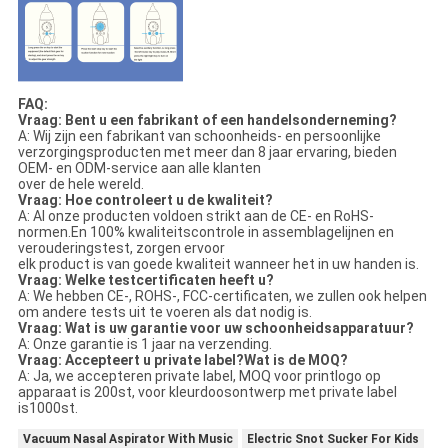
FAQ:
Vraag: Bent u een fabrikant of een handelsonderneming?
A: Wij zijn een fabrikant van schoonheids- en persoonlijke
verzorgingsproducten met meer dan 8 jaar ervaring, bieden
OEM- en ODM-service aan alle klanten
over de hele wereld.
Vraag: Hoe controleert u de kwaliteit?
A: Al onze producten voldoen strikt aan de CE- en RoHS-
normen.En 100% kwaliteitscontrole in assemblagelijnen en
verouderingstest, zorgen ervoor
elk product is van goede kwaliteit wanneer het in uw handen is.
Vraag: Welke testcertificaten heeft u?
A: We hebben CE-, ROHS-, FCC-certificaten, we zullen ook helpen
om andere tests uit te voeren als dat nodig is.
Vraag: Wat is uw garantie voor uw schoonheidsapparatuur?
A: Onze garantie is 1 jaar na verzending.
Vraag: Accepteert u private label?Wat is de MOQ?
A: Ja, we accepteren private label, MOQ voor printlogo op
apparaat is 200st, voor kleurdoosontwerp met private label
is
1000st.
Vacuum Nasal Aspirator With Music
Electric Snot Sucker For Kids