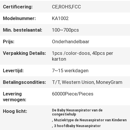
CONTACTEER
Certificering:
CE,ROHS,FCC
ONS
Modelnummer:
KA1002
VERZOEK
Min. bestelaantal:
100~700pcs
OM
Prijs:
Onderhandelbaar
EEN
Verpakking Details:
1pcs /color-doos, 40pcs per
karton
CITAAT
Levertijd:
7~15 werkdagen
SITEMAP
Betalingscondities:
T/T, Western Union, MoneyGram
Levering
60000Piece/Pieces
PRIVACY
vermogen:
POLICY
Hoog licht:
De Baby Neusaspirator van de
congestiehulp
,
Muziektype de Neusaspirator van Kinderen
,
3 hoofdbaby Neusaspirator